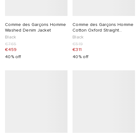
Comme des Garçons Homme
Comme des Garçons Homme
Washed Denim Jacket
Cotton Oxford Straight
Trousers
Black
Black
€765
€519
€459
€311
40% off
40% off