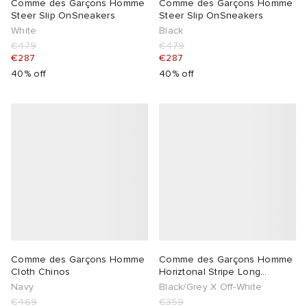
Comme des Garçons Homme
Comme des Garçons Homme
Steer Slip OnSneakers
Steer Slip OnSneakers
White
Black
€479
€479
€287
€287
40% off
40% off
Comme des Garçons Homme
Comme des Garçons Homme
Cloth Chinos
Horiztonal Stripe Long
Sleeve Top
Navy
Black/Grey X Off-White
€469
€359