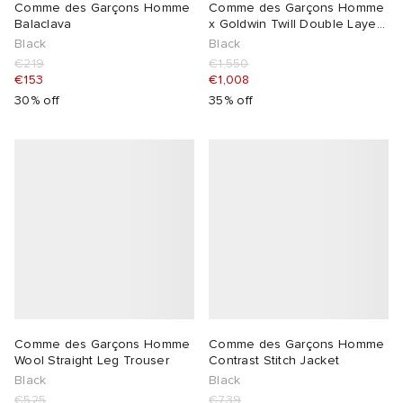
Comme des Garçons Homme
Comme des Garçons Homme
Balaclava
x Goldwin Twill Double Layer
Windsto
Black
Black
€219
€1,550
€153
€1,008
30% off
35% off
Comme des Garçons Homme
Comme des Garçons Homme
Wool Straight Leg Trouser
Contrast Stitch Jacket
Black
Black
€525
€739