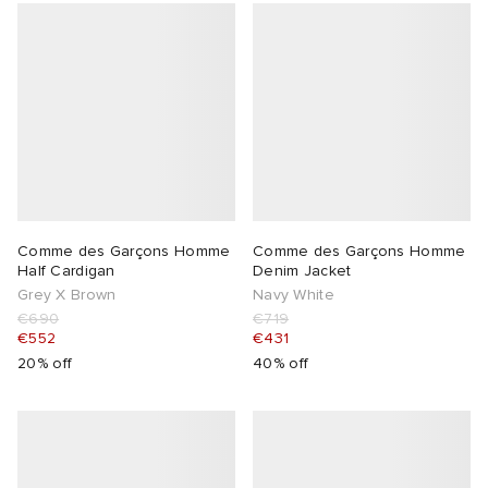
Comme des Garçons Homme
Comme des Garçons Homme
Half Cardigan
Denim Jacket
Grey X Brown
Navy White
€690
€719
€552
€431
20% off
40% off