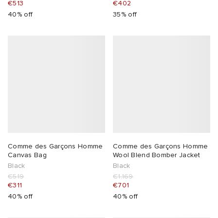
€513
€402
40% off
35% off
abrics
g
Comme des Garçons Homme
Comme des Garçons Homme
Canvas Bag
Wool Blend Bomber Jacket
Black
Black
€519
€1,169
€311
€701
40% off
40% off