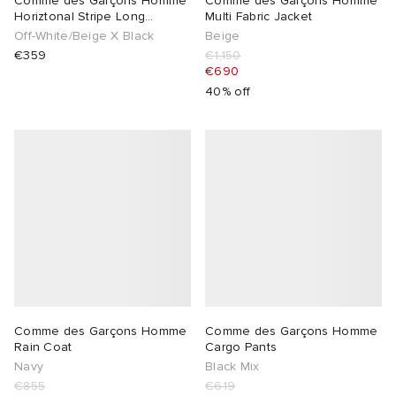
Comme des Garçons Homme
Comme des Garçons Homme
Horiztonal Stripe Long
Multi Fabric Jacket
Sleeve Top
Off-White/Beige X Black
Beige
TE
tock Naples
i
s
 JAPAN
ories
€359
€1,150
€690
sland
lance 992
atrol
OSTANDOUT
ent
40% off
th Face
t Michael
l
d
al Works
n XT-6
sland
des Garçons Parfums
y Omni 9
VING
thentic
Comme des Garçons Homme
Comme des Garçons Homme
tudyo
Rain Coat
Cargo Pants
Navy
Black Mix
ck Grove
 Goetz
€855
€619