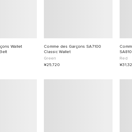
ons Wallet
Comme des Garçons SA7100
Comme
Belt
Classic Wallet
SA810
Green
Red
¥25,720
¥31,3