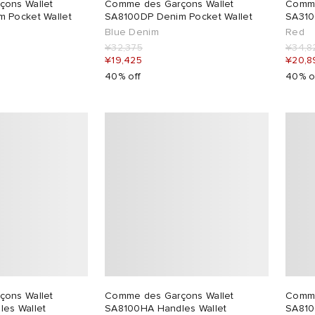
ons Wallet
Comme des Garçons Wallet
Comme
 Pocket Wallet
SA8100DP Denim Pocket Wallet
SA310
Blue Denim
Red
¥32,375
¥34,8
¥19,425
¥20,8
40% off
40% o
ons Wallet
Comme des Garçons Wallet
Comme
es Wallet
SA8100HA Handles Wallet
SA810