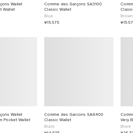
ons Wallet
Comme des Garçons SA3100
Comme
 Wallet
Classic Wallet
Classi
Blue
Brown
¥15,575
¥15,5
ons Wallet
Comme des Garcons SA6400
Comme
 Pocket Wallet
Classic Wallet
Very B
Black
Black
¥14,875
¥25,3