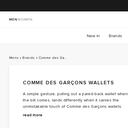
MEN
WOMEN
New In
Brands
Mens
Brands
Comme des Garçons Wallets
COMME DES GARÇONS WALLETS
A simple gesture, pulling out a pared‑back wallet when
the bill comes, lands differently when it carries the
unmistakable touch of Comme des Garçons wallets.
This is the Japanese brand’s dedicated
You’ll notice the signature red straight away, that bold
read more
leather‑accessories line, a diffusion arm that sits
shade woven through so many CDG offshoots in the
alongside the Rei Kawakubo's avant‑garde mainline
wider Comme des Garçons universe, joined by other