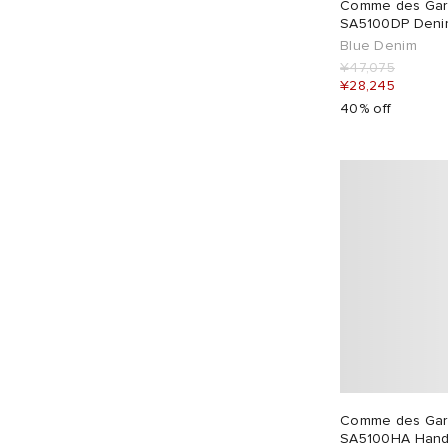
Comme des Garç
SA5100DP Denim
Blue Denim
¥47,075
¥28,245
40% off
Comme des Garç
SA5100HA Handl