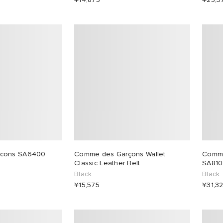
rcons SA6400
Comme des Garçons Wallet
Comme
Classic Leather Belt
SA810
Black
Black
¥15,575
¥31,3