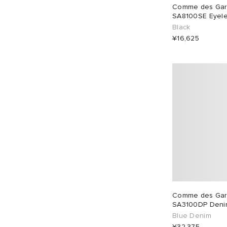
Comme des Garç
SA8100SE Eyelet
Black
¥16,625
Comme des Garç
SA3100DP Denim
Blue Denim
¥32,375