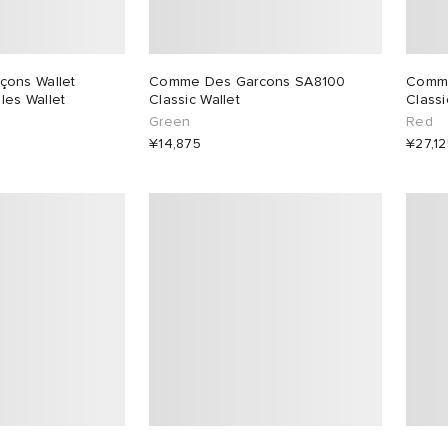
ons Wallet
Comme Des Garcons SA8100
Comme
es Wallet
Classic Wallet
Classi
Green
Red
¥14,875
¥27,12